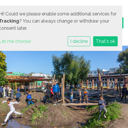
Hi! Could we please enable some additional services for
Tracking
? You can always change or withdraw your
consent later.
Let me choose
I decline
That's ok